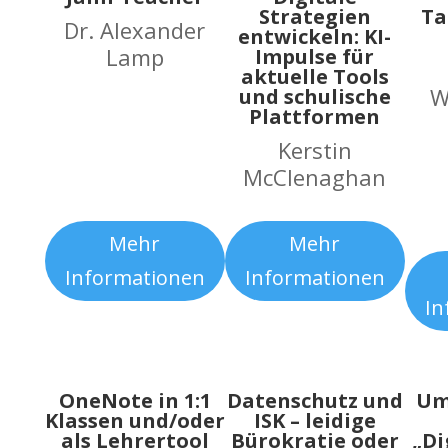
Strategien
Ta
Dr. Alexander
entwickeln: KI-
Lamp
Impulse für
aktuelle Tools
W
und schulische
Plattformen
Kerstin
McClenaghan
Mehr
Mehr
Informationen
Informationen
In
OneNote in 1:1
Datenschutz und
Um
Klassen und/oder
ISK – leidige
als Lehrertool
Bürokratie oder
„Di