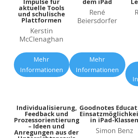
Impulse für
dem iPad
Le
aktuelle Tools
René
R
und schulische
Beiersdorfer
Plattformen
Kerstin
McClenaghan
Mehr
Mehr
Informationen
Informationen
I
Individualisierung,
Goodnotes Educat
Feedback und
Einsatzmöglichke
Prozessorientierung
in iPad-Klasse
– Ideen und
Simon Benz
Anregungen aus der