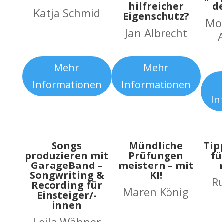
hilfreicher
d
Katja Schmid
Eigenschutz?
Mo
Jan Albrecht
Mehr
Mehr
Informationen
Informationen
In
Songs
Mündliche
Tip
produzieren mit
Prüfungen
fü
GarageBand –
meistern – mit
Songwriting &
KI!
R
Recording für
Maren König
Einsteiger/-
innen
Leila Wähner