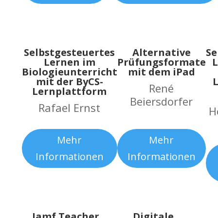
Selbstgesteuertes
Alternative
Se
Lernen im
Prüfungsformate
L
Biologieunterricht
mit dem iPad
mit der ByCS-
René
Lernplattform
Beiersdorfer
Rafael Ernst
H
Mehr
Mehr
Informationen
Informationen
Jamf Teacher
Digitale